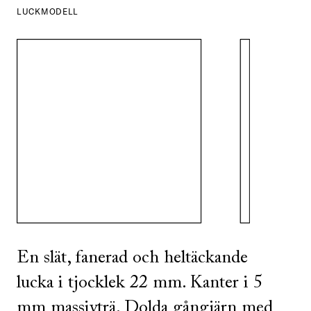
LUCKMODELL
SE ALLA
I DENNA FÄRG
En slät, fanerad och heltäckande
lucka i tjocklek 22 mm. Kanter i 5
mm massivträ. Dolda gångjärn med