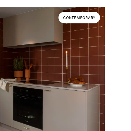
CONTEMPORARY