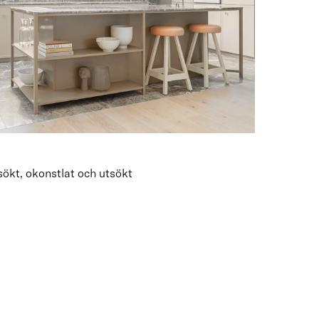
sökt, okonstlat och utsökt