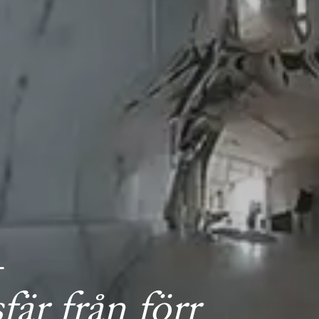
är från förr