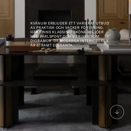
KVÄNUM ERBJUDER ETT VARIERAT UTBUD
AV PRAKTISK OCH VACKER FÖRVARING.
HÄR FINNS KLASSISKT SKÖNA MILJÖER
MED PÄRLSPONT OCH VITRINER SOM
DIORAMOR. DE MODERNA INTERIÖRERNA
ÄR STRAMT ELEGANTA.