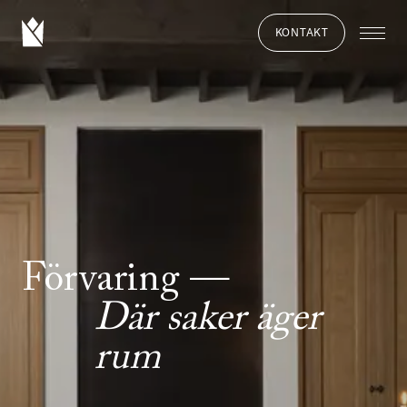
KONTAKT
Förvaring
Där saker äger
rum