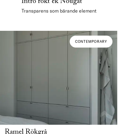
Intro rökt ek Nougat
Transparens som bärande element
CONTEMPORARY
Ramel Rökgrå