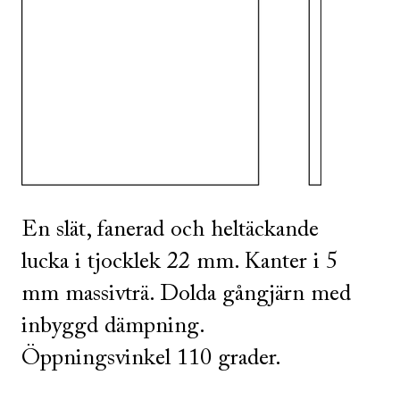
SE ALLA
I DENNA FÄRG
En slät, fanerad och heltäckande
lucka i tjocklek 22 mm. Kanter i 5
mm massivträ. Dolda gångjärn med
inbyggd dämpning.
Öppningsvinkel 110 grader.