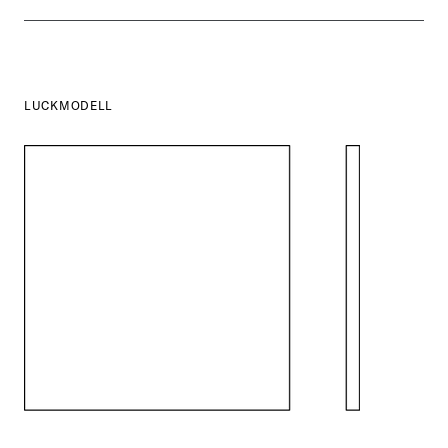
LUCKMODELL
SE ALLA
I DENNA FÄRG