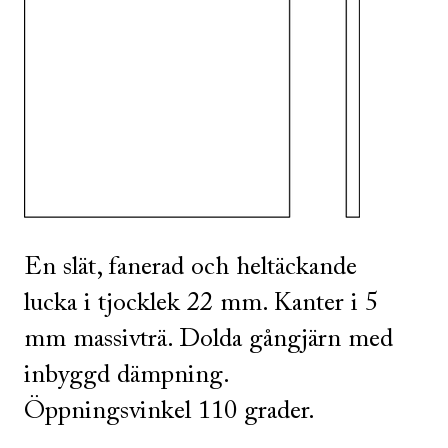
SE ALLA
I DENNA FÄRG
En slät, fanerad och heltäckande
lucka i tjocklek 22 mm. Kanter i 5
mm massivträ. Dolda gångjärn med
inbyggd dämpning.
Öppningsvinkel 110 grader.