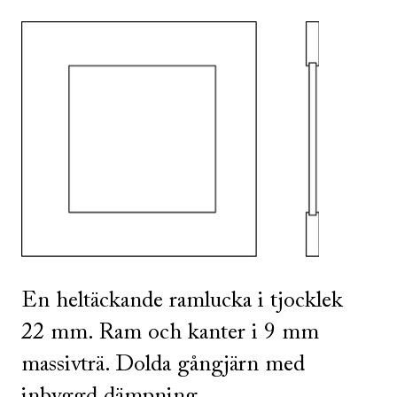
SE ALLA
I DENNA FÄRG
En heltäckande ramlucka i tjocklek
22 mm. Ram och kanter i 9 mm
massivträ. Dolda gångjärn med
inbyggd dämpning.