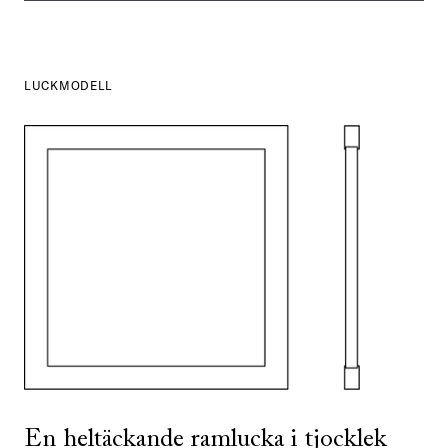
LUCKMODELL
SE ALLA
I DENNA FÄRG
En heltäckande ramlucka i tjocklek