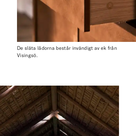
De släta lådorna består invändigt av ek från
Visingsö.