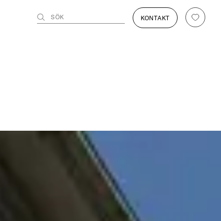
SÖK
KONTAKT