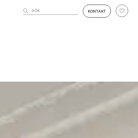
SÖK
KONTAKT