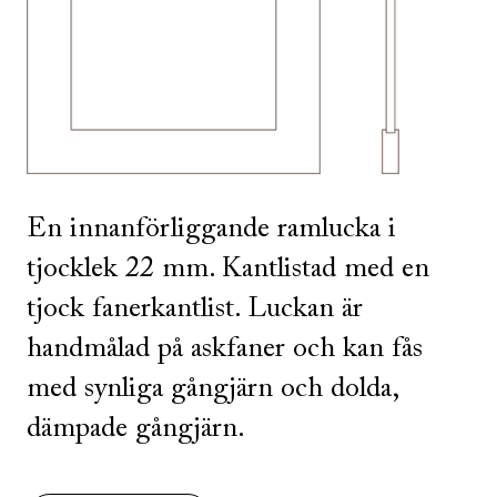
SE ALLA
I DENNA FÄRG
En innanförliggande ramlucka i
tjocklek 22 mm. Kantlistad med en
tjock fanerkantlist. Luckan är
handmålad på askfaner och kan fås
med synliga gångjärn och dolda,
dämpade gångjärn.