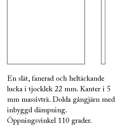
SE ALLA
I DENNA FÄRG
SE ALLA
I DENNA FÄRG
En slät, fanerad och heltäckande
lucka i tjocklek 22 mm. Kanter i 5
mm massivträ. Dolda gångjärn med
inbyggd dämpning.
Öppningsvinkel 110 grader.