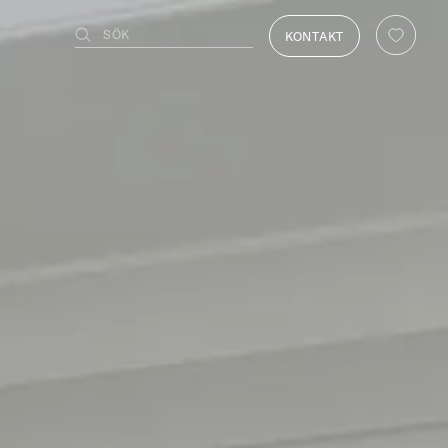
SÖK
KONTAKT