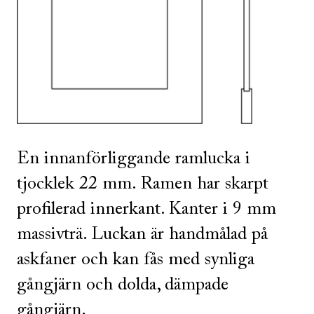
SE ALLA
I DENNA FÄRG
En innanförliggande ramlucka i
tjocklek 22 mm. Ramen har skarpt
profilerad innerkant. Kanter i 9 mm
massivträ. Luckan är handmålad på
askfaner och kan fås med synliga
gångjärn och dolda, dämpade
gångjärn.