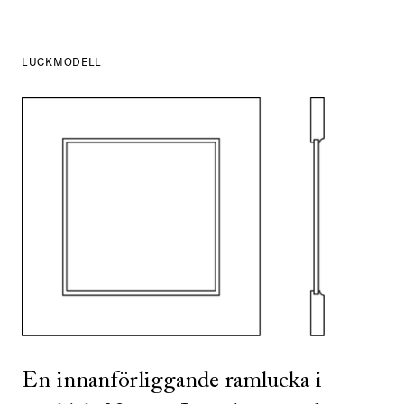
LUCKMODELL
SE ALLA
I DENNA FÄRG
SE ALLA
I DENNA FÄRG
En innanförliggande ramlucka i