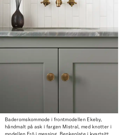
Baderomskommode i frontmodellen Ekeby,
håndmalt på ask i fargen Mistral, med knotter i
modellen Frö i messing. Benkeplate i kvartsitt