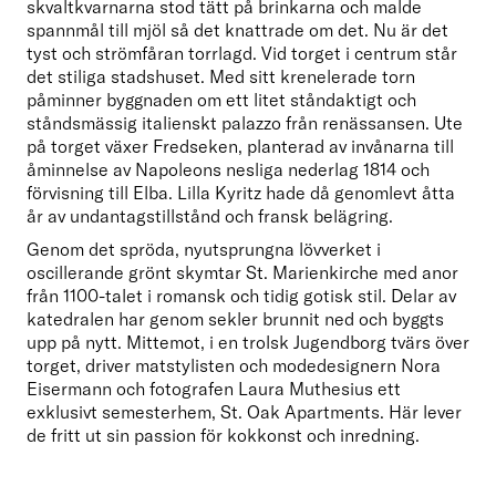
skvaltkvarnarna stod tätt på brinkarna och malde 
spannmål till mjöl så det knattrade om det. Nu är det 
tyst och strömfåran torrlagd. Vid torget i centrum står 
det stiliga stadshuset. Med sitt krenelerade torn 
påminner byggnaden om ett litet ståndaktigt och 
ståndsmässig italienskt palazzo från renässansen. Ute 
på torget växer Fredseken, planterad av invånarna till 
åminnelse av Napoleons nesliga nederlag 1814 och 
förvisning till Elba. Lilla Kyritz hade då genomlevt åtta 
år av undantagstillstånd och fransk belägring. 
Genom det spröda, nyutsprungna lövverket i 
oscillerande grönt skymtar St. Marienkirche med anor 
från 1100-talet i romansk och tidig gotisk stil. Delar av 
katedralen har genom sekler brunnit ned och byggts 
upp på nytt. Mittemot, i en trolsk Jugendborg tvärs över 
torget, driver matstylisten och modedesignern Nora 
Eisermann och fotografen Laura Muthesius ett 
exklusivt semesterhem, St. Oak Apartments. Här lever 
de fritt ut sin passion för kokkonst och inredning. 