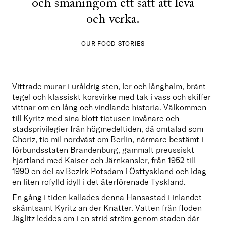
och småningom ett sätt att leva
och verka.
OUR FOOD STORIES
Vittrade murar i uråldrig sten, ler och långhalm, bränt 
tegel och klassiskt korsvirke med tak i vass och skiffer 
vittnar om en lång och vindlande historia. Välkommen 
till Kyritz med sina blott tiotusen invånare och 
stadsprivilegier från högmedeltiden, då omtalad som 
Choriz, tio mil nordväst om Berlin, närmare bestämt i 
förbundsstaten Brandenburg, gammalt preussiskt 
hjärtland med Kaiser och Järnkansler, från 1952 till 
1990 en del av Bezirk Potsdam i Östtyskland och idag 
en liten rofylld idyll i det återförenade Tyskland. 
En gång i tiden kallades denna Hansastad i inlandet 
skämtsamt Kyritz an der Knatter. Vatten från floden 
Jäglitz leddes om i en strid ström genom staden där 