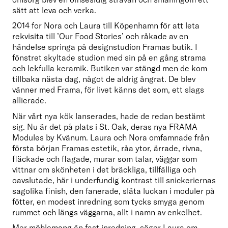
sätt att leva och verka.
2014 for Nora och Laura till Köpenhamn för att leta 
rekvisita till ’Our Food Stories’ och råkade av en 
händelse springa på designstudion Framas butik. I 
fönstret skyltade studion med sin på en gång strama 
och lekfulla keramik. Butiken var stängd men de kom 
tillbaka nästa dag, något de aldrig ångrat. De blev 
vänner med Frama, för livet känns det som, ett slags 
allierade.
När vårt nya kök lanserades, hade de redan bestämt 
sig. Nu är det på plats i St. Oak, deras nya FRAMA 
Modules by Kvänum. Laura och Nora omfamnade från 
första början Framas estetik, råa ytor, ärrade, rivna, 
fläckade och flagade, murar som talar, väggar som 
vittnar om skönheten i det bräckliga, tillfälliga och 
oavslutade, här i underfundig kontrast till snickeriernas 
sagolika finish, den fanerade, släta luckan i moduler på 
fötter, en modest inredning som tycks smyga genom 
rummet och längs väggarna, allt i namn av enkelhet.
Mer möblemang än fast inredning, säger Laura om 