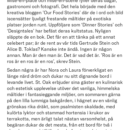
Mise-en-place och mise-en-scène fyller deras dagar, 
gastronomi och fotografi. Det hela började med den 
kreativa bloggen ’Our Food Stories’ där de i ord och bild 
iscensätter ljuvligt frestande måltider på exotiska 
platser jorden runt. Uppföljare som ‘Dinner Stories’ och 
‘Designtales’ har befäst deras kultstatus. Nyligen 
släppte de en bok. Det får en att tänka på ett annat 
celebert par; är de rent av vår tids Gertrude Stein och 
Alice B. Toklas? Kanske inte ändå. Ingen är någon 
annan. Man är den man är. Det är vad det är. ’Ros är en 
ros är en ros är en ros’, skrev Stein. 
Sedan några år har Nora och Laura förverkligat en 
länge närd dröm och dukar nu sitt dignande bord i 
levande livet. St. Oak erbjuder sina gäster en kulinarisk 
och estetisk upplevelse utöver det vanliga, himmelska 
måltider i fantasieggande miljöer, om sommaren gärna 
på den lilla lummiga bakgården, i hägnet av en vänlig 
grönskas rika dräkt, som psalmisten skaldade, med 
kulörta lyktor och stammad hortensia i krukor av 
terrakotta, men ärligt talat nästan varsomhelst, på 
begäran dukar de det mesta, från ett bord för två i 