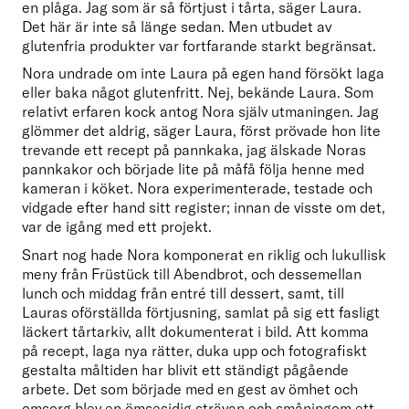
en plåga. Jag som är så förtjust i tårta, säger Laura. 
Det här är inte så länge sedan. Men utbudet av 
glutenfria produkter var fortfarande starkt begränsat.
Nora undrade om inte Laura på egen hand försökt laga 
eller baka något glutenfritt. Nej, bekände Laura. Som 
relativt erfaren kock antog Nora själv utmaningen. Jag 
glömmer det aldrig, säger Laura, först prövade hon lite 
trevande ett recept på pannkaka, jag älskade Noras 
pannkakor och började lite på måfå följa henne med 
kameran i köket. Nora experimenterade, testade och 
vidgade efter hand sitt register; innan de visste om det, 
var de igång med ett projekt.
Snart nog hade Nora komponerat en riklig och lukullisk 
meny från Früstück till Abendbrot, och dessemellan 
lunch och middag från entré till dessert, samt, till 
Lauras oförställda förtjusning, samlat på sig ett fasligt 
läckert tårtarkiv, allt dokumenterat i bild. Att komma 
på recept, laga nya rätter, duka upp och fotografiskt 
gestalta måltiden har blivit ett ständigt pågående 
arbete. Det som började med en gest av ömhet och 
omsorg blev en ömsesidig strävan och småningom ett 