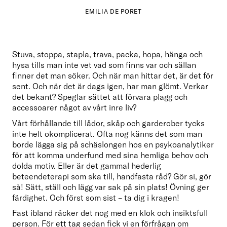
EMILIA DE PORET
Stuva, stoppa, stapla, trava, packa, hopa, hänga och 
hysa tills man inte vet vad som finns var och sällan 
finner det man söker. Och när man hittar det, är det för 
sent. Och när det är dags igen, har man glömt. Verkar 
det bekant? Speglar sättet att förvara plagg och 
accessoarer något av vårt inre liv?
Vårt förhållande till lådor, skåp och garderober tycks 
inte helt okomplicerat. Ofta nog känns det som man 
borde lägga sig på schäslongen hos en psykoanalytiker 
för att komma underfund med sina hemliga behov och 
dolda motiv. Eller är det gammal hederlig 
beteendeterapi som ska till, handfasta råd? Gör si, gör 
så! Sätt, ställ och lägg var sak på sin plats! Övning ger 
färdighet. Och först som sist – ta dig i kragen! 
Fast ibland räcker det nog med en klok och insiktsfull 
person. För ett tag sedan fick vi en förfrågan om 