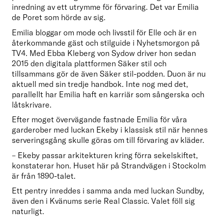
inredning av ett utrymme för förvaring. Det var Emilia 
de Poret som hörde av sig. 
Emilia bloggar om mode och livsstil för Elle och är en 
återkommande gäst och stilguide i Nyhetsmorgon på 
TV4. Med Ebba Kleberg von Sydow driver hon sedan 
2015 den digitala plattformen Säker stil och 
tillsammans gör de även Säker stil-podden. Duon är nu 
aktuell med sin tredje handbok. Inte nog med det, 
parallellt har Emilia haft en karriär som sångerska och 
låtskrivare.
Efter moget övervägande fastnade Emilia för våra 
garderober med luckan Ekeby i klassisk stil när hennes 
serveringsgång skulle göras om till förvaring av kläder.
– Ekeby passar arkitekturen kring förra sekelskiftet, 
konstaterar hon. Huset här på Strandvägen i Stockolm 
är från 1890-talet.
Ett pentry inreddes i samma anda med luckan Sundby, 
även den i Kvänums serie Real Classic. Valet föll sig 
naturligt.