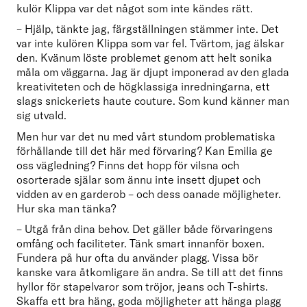
kulör Klippa var det något som inte kändes rätt.
– Hjälp, tänkte jag, färgställningen stämmer inte. Det 
var inte kulören Klippa som var fel. Tvärtom, jag älskar 
den. Kvänum löste problemet genom att helt sonika 
måla om väggarna. Jag är djupt imponerad av den glada 
kreativiteten och de högklassiga inredningarna, ett 
slags snickeriets haute couture. Som kund känner man 
sig utvald.
Men hur var det nu med vårt stundom problematiska 
förhållande till det här med förvaring? Kan Emilia ge 
oss vägledning? Finns det hopp för vilsna och 
osorterade själar som ännu inte insett djupet och 
vidden av en garderob – och dess oanade möjligheter. 
Hur ska man tänka?
– Utgå från dina behov. Det gäller både förvaringens 
omfång och faciliteter. Tänk smart innanför boxen. 
Fundera på hur ofta du använder plagg. Vissa bör 
kanske vara åtkomligare än andra. Se till att det finns 
hyllor för stapelvaror som tröjor, jeans och T-shirts. 
Skaffa ett bra häng, goda möjligheter att hänga plagg 