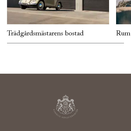
Trädgårdsmästarens bostad
Rum 