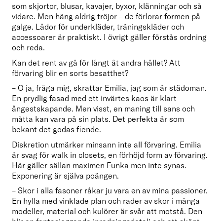
som skjortor, blusar, kavajer, byxor, klänningar och så 
vidare. Men häng aldrig tröjor – de förlorar formen på 
galge. Lådor för underkläder, träningskläder och 
accessoarer är praktiskt. I övrigt gäller förstås ordning 
och reda. 
Kan det rent av gå för långt åt andra hållet? Att 
förvaring blir en sorts besatthet? 
– O ja, fråga mig, skrattar Emilia, jag som är städoman. 
En prydlig fasad med ett invärtes kaos är klart 
ångestskapande. Men visst, en maning till sans och 
måtta kan vara på sin plats. Det perfekta är som 
bekant det godas fiende. 
Diskretion utmärker minsann inte all förvaring. Emilia 
är svag för walk in closets, en förhöjd form av förvaring. 
Här gäller sällan maximen Funka men inte synas. 
Exponering är själva poängen.  
– Skor i alla fasoner råkar ju vara en av mina passioner. 
En hylla med vinklade plan och rader av skor i många 
modeller, material och kulörer är svår att motstå. Den 