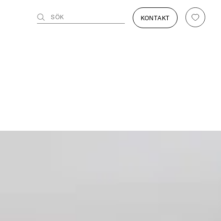
SÖK
KONTAKT