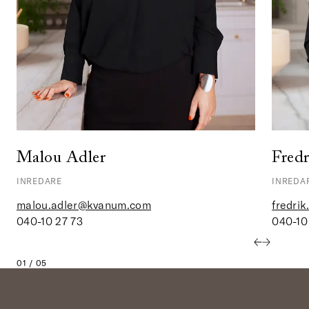
Malou Adler
Fredr
INREDARE
INREDA
malou.adler@kvanum.com
fredri
040-10 27 73
040-10
01 / 05