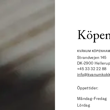
Köpe
KVÄNUM KÖPENHA
Strandvejen 145
DK-2900
Helleru
+45 33 32 22 88
info@kvanumkokk
Öppettider:
Måndag–Fredag
Lördag