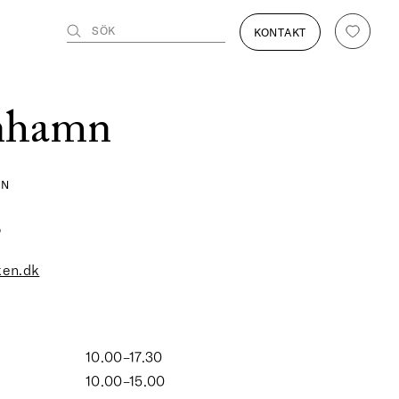
SÖK
KONTAKT
nhamn
MN
p
en.dk
10.00–17.30
10.00–15.00