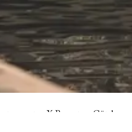
rntorgsgatan X Brogatan, Göteborg
entrala Göteborg, inte långt från Järntorget skapas ett helt ny