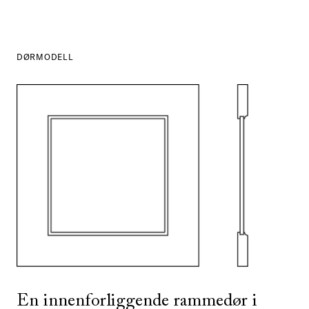
DØRMODELL
SE ALLE
I DENNE FARGEN
En innenforliggende rammedør i