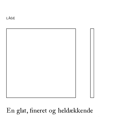
LÅGE
SE ALLE
I DENNE FARVE
En glat, fineret og heldækkende