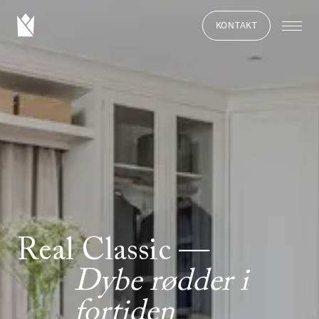
KONTAKT
Real Classic
Dybe rødder i
fortiden