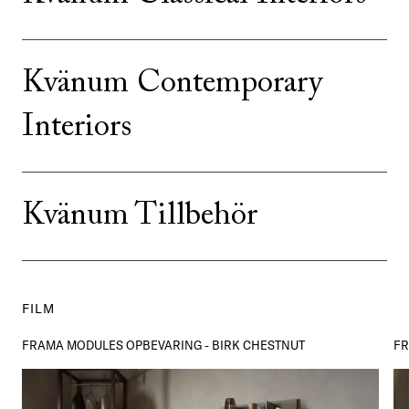
Kvänum Contemporary
Interiors
Kvänum Tillbehör
FILM
FRAMA MODULES OPBEVARING - BIRK CHESTNUT
FR