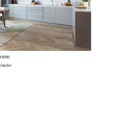
torm
klæder