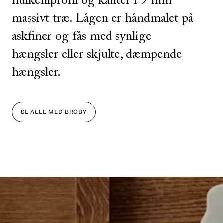
hulkehlprofil og kanter i 9 mm
massivt træ. Lågen er håndmalet på
askfiner og fås med synlige
hængsler eller skjulte, dæmpende
hængsler.
SE ALLE
MED
BROBY