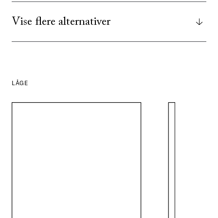
Vise flere alternativer
LÅGE
SE ALLE
I DENNE FARVE
SE ALLE
I DENNE FARVE