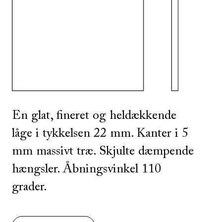
SE ALLE
I DENNE FARVE
SE ALLE
I DENNE FARVE
En glat, fineret og heldækkende
låge i tykkelsen 22 mm. Kanter i 5
mm massivt træ. Skjulte dæmpende
hængsler. Åbningsvinkel 110
grader.