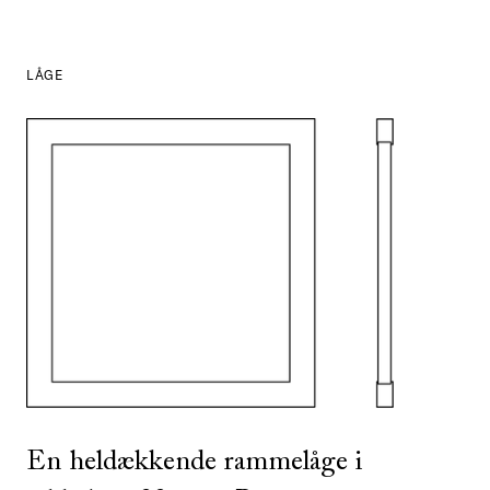
LÅGE
SE ALLE
I DENNE FARVE
En heldækkende rammelåge i