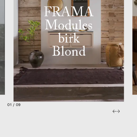
FRAMA
Modules
birk
Blond
01 / 09