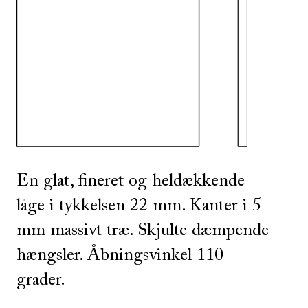
SE ALLE
I DENNE FARVE
En glat, fineret og heldækkende
låge i tykkelsen 22 mm. Kanter i 5
mm massivt træ. Skjulte dæmpende
hængsler. Åbningsvinkel 110
grader.