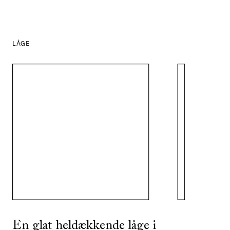
LÅGE
SE ALLE
I DENNE FARVE
SE ALLE
I DENNE FARVE
En glat heldækkende låge i