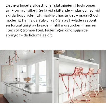
Det nya husets siluett följer sluttningen. Huskroppen 
är T-formad, vilket ger lä vid skiftande vindar och sol vid 
skilda tidpunkter. Ett märkligt hus är det – mossigt och 
modernt. På insidan utgör väggarnas hyvlade råspont 
en fortsättning av fasaden. Intill murstocken finns en 
liten rolig trompe l’œil. Isoleringen omöjliggjorde 
springor – de fick målas dit.