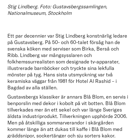
Stig Lindberg. Foto: Gustavsbergssamlingen, 
Nationalmuseum, Stockholm
Ett par decennier var Stig Lindberg konstnärlig ledare 
på Gustavsberg. På 50- och 60-talet försåg han de 
svenska köken med serviser som Birka, Berså och 
Ribb. Lindberg var mångsysslaren och 
folkhemssurrealisten som designade tv-apparater, 
illustrerade barnböcker och tryckte sina lekfulla 
mönster på tyg. Hans sista utsmyckning var två 
keramiska väggar från 1981 för Hotel Al Rashid – i 
Bagdad av alla ställen.
Gustavsbergs klassiker är annars Blå Blom, en servis i 
benporslin med dekor i kobolt på vit botten. Blå Blom 
tillverkades mer än ett sekel och var länge Sveriges 
äldsta industriprodukt. Tillverkningen upphörde 2006. 
Men på åtskilliga sommarverandor i skärgården 
kommer länge än att dukas till kaffe i Blå Blom med 
gräddsnipor, sockertänger och sju sorters kakor.