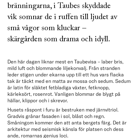
bränningarna, i Taubes skyddade
vik somnar de i ruffen till ljudet av
små vågor som kluckar –
skärgården som drama och idyll.
Den här dagen liknar mest en Taubevisa – laber bris, 
mild luft och blommande liljekonvalj. Från stranden 
leder stigen under ekarna upp till ett hus vars flacka 
tak är täckt med en matta av mossa och sedum. Sedum 
är latin för släktet fetbladiga växter, fetknopp, 
kärleksört, rosenrot. Vanligen blommar de blygt på 
hällar, klippor och i skrevor.
Husets råspont i furu är bestruken med järnvitriol. 
Gradvis grånar fasaden i sol, blåst och regn. 
Småningom kommer den att anta bergets färg. Det är 
arkitektur med seismisk känsla för platsen och dess 
ande, romarnas genius loci.