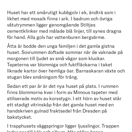
Huset har ett smårutigt kubbgolv i ek, ändträ som i 
likhet med mosaik finns i ark. I badrum och övriga 
våtutrymmen ligger genomgående Stiltjes 
cementklinker med målade blå linjer, till synes dragna 
för hand. Alla golv har vattenburen bergvärme.
Åtta år bodde den unga familjen i det gamla gistna 
huset. Sovrummen doftade sommar när de vaknade på 
morgonen till ljudet av små vågor som kluckar. 
Tapeterna var blommiga och fuktfläckarna i taket 
liknade kartor över hemliga öar. Barnaskaran växte och 
stugan blev småningom för trång.
Sedan ett par år är det nya huset på plats. I rummen 
finns blommorna kvar i form av Mimous tapeter med 
stiliserade motiv av korsstygn. I ett hörn av huset står 
ett stadigt vitrinskåp från det gamla huset med en 
handskriven gulnad fraktsedel från Dresden på 
bakstycket.
I trapphusets väggspringor ligger ljusslingor. Trappen 