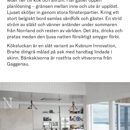
leder ner till kök och allrum. Här gäller öppen 
planlösning – gränsen mellan inne och ute är upplöst. 
Ljuset sköljer in genom stora fönsterpartier. Kring ett 
stort belgiskt bord samlas värdfolk och gäster. En strid 
ström av släkt och vänner anländer under sommaren 
från Norrland och resten av världen. Det äts, dricks och 
pratas medan den ljusa natten försiktigt smyger förbi.
Köksluckan är en slät variant av Kvänum Innovation, 
Brahe dimgrå målad på ask med handtag lindade i 
skinn. Bänkskivorna är rostfria och vitvarorna från 
Gaggenau.