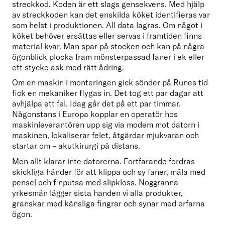
streckkod. Koden är ett slags gensekvens. Med hjälp 
av streckkoden kan det enskilda köket identifieras var 
som helst i produktionen. All data lagras. Om något i 
köket behöver ersättas eller servas i framtiden finns 
material kvar. Man spar på stocken och kan på några 
ögonblick plocka fram mönsterpassad faner i ek eller 
ett stycke ask med rätt ådring.
Om en maskin i monteringen gick sönder på Runes tid 
fick en mekaniker flygas in. Det tog ett par dagar att 
avhjälpa ett fel. Idag går det på ett par timmar. 
Någonstans i Europa kopplar en operatör hos 
maskinleverantören upp sig via modem mot datorn i 
maskinen, lokaliserar felet, åtgärdar mjukvaran och 
startar om – akutkirurgi på distans.
Men allt klarar inte datorerna. Fortfarande fordras 
skickliga händer för att klippa och sy faner, måla med 
pensel och finputsa med slipkloss. Noggranna 
yrkesmän lägger sista handen vi alla produkter, 
granskar med känsliga fingrar och synar med erfarna 
ögon.