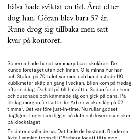
hälsa hade sviktat en tid. Året efter
dog han. Göran blev bara 57 år.
Rune drog sig tillbaka men satt
kvar på kontoret.
Sönerna hade börjat sommarjobba i skolåren. De 
kunde företaget utan och innan. Olle minns hur han 
och Stefan på 70-talet var med och handlastade 110 
kubikmeter skåp en gång i veckan. Bilen kom på fredag 
eftermiddag. De höll på till halv åtta. Sedan for de hem 
och duschade och kammade sig och gick på dans. På 
lördag morgon fortsatte de. Arbetsveckan låg på 52 
timmar. Det var före just-in-time. Nu rullar godset 
dagligen. Logistiken ligger på data och leveransen sker 
på klockslaget.
En dator skulle de ha. Det hade de bestämt. Bröderna 
åkte i samlad tropp till Göteborg för att titta men 