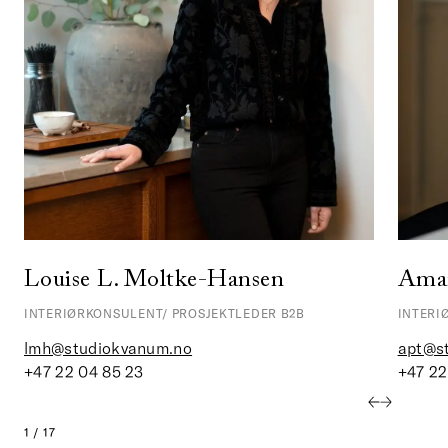
Louise L. Moltke-Hansen
Aman
INTERIØRKONSULENT/ PROSJEKTLEDER B2B
INTERI
lmh@studiokvanum.no
apt@s
+47 22 04 85 23
+47 22
1 / 17