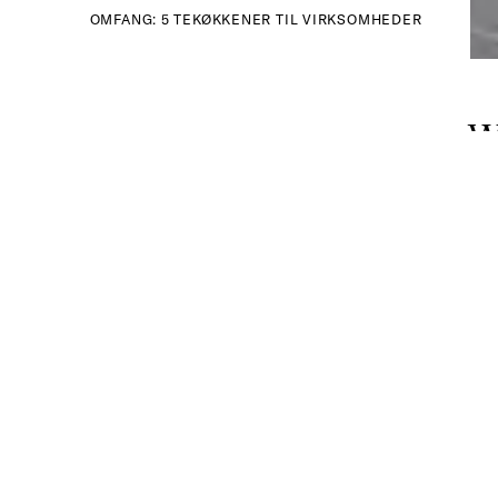
OMFANG: 5 TEKØKKENER TIL VIRKSOMHEDER
Wi
Den
gan
Udt
ark
Ora
Ax 