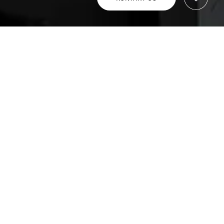
i 1930'erne og er siden blevet renoveret et par 
der er skabt en moderne kontorbygning. 
 køkkener, som understreger bygningens sjæl og 
rå kalksten. Tekøkken i finerede luger i farven 