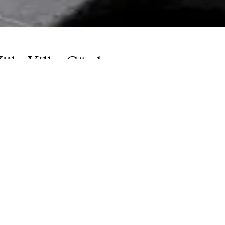
jks Villa, Göteborg
 herskabelige Wijk-villa i Lorensbergs villakvarter blev opført 
ge. Denne fredede bygning er blevet nænsomt bevaret, mens 
rykket er på en og samme tid både klassisk med håndmalede
itektur, og samtidig moderne med fokus på funktion.
ngeriet har håndmalede låger i farven Torden og bordplader i g
og bordplader i grå kalksten.