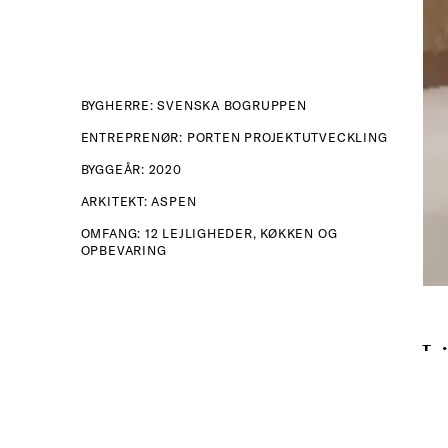
BYGHERRE: SVENSKA BOGRUPPEN
ENTREPRENØR: PORTEN PROJEKTUTVECKLING
BYGGEÅR: 2020
ARKITEKT: ASPEN
OMFANG: 12 LEJLIGHEDER, KØKKEN OG
OPBEVARING
Li
Tag
årh
bej