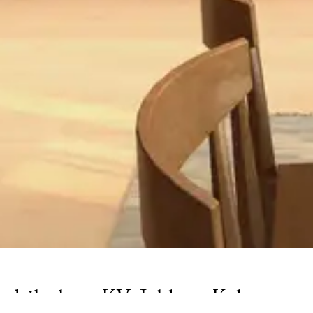
edriksskans KV. Jublet – Kalmar