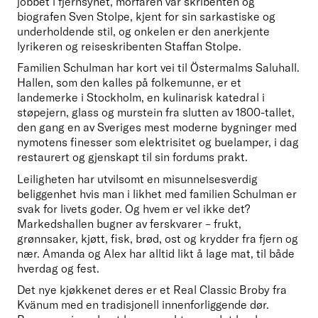
jobbet i fjernsynet, morfaren var skribenten og 
biografen Sven Stolpe, kjent for sin sarkastiske og 
underholdende stil, og onkelen er den anerkjente 
lyrikeren og reiseskribenten Staffan Stolpe.     
Familien Schulman har kort vei til Östermalms Saluhall. 
Hallen, som den kalles på folkemunne, er et 
landemerke i Stockholm, en kulinarisk katedral i 
støpejern, glass og murstein fra slutten av 1800-tallet, 
den gang en av Sveriges mest moderne bygninger med 
nymotens finesser som elektrisitet og buelamper, i dag 
restaurert og gjenskapt til sin fordums prakt. 
Leiligheten har utvilsomt en misunnelsesverdig 
beliggenhet hvis man i likhet med familien Schulman er 
svak for livets goder. Og hvem er vel ikke det? 
Markedshallen bugner av ferskvarer – frukt, 
grønnsaker, kjøtt, fisk, brød, ost og krydder fra fjern og 
nær. Amanda og Alex har alltid likt å lage mat, til både 
hverdag og fest. 
Det nye kjøkkenet deres er et Real Classic Broby fra 
Kvänum med en tradisjonell innenforliggende dør. 