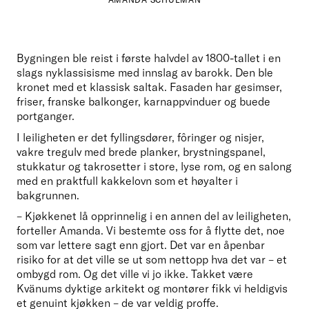
Bygningen ble reist i første halvdel av 1800-tallet i en 
slags nyklassisisme med innslag av barokk. Den ble 
kronet med et klassisk saltak. Fasaden har gesimser, 
friser, franske balkonger, karnappvinduer og buede 
portganger. 
I leiligheten er det fyllingsdører, fôringer og nisjer, 
vakre tregulv med brede planker, brystningspanel, 
stukkatur og takrosetter i store, lyse rom, og en salong 
med en praktfull kakkelovn som et høyalter i 
bakgrunnen.
– Kjøkkenet lå opprinnelig i en annen del av leiligheten, 
forteller Amanda. Vi bestemte oss for å flytte det, noe 
som var lettere sagt enn gjort. Det var en åpenbar 
risiko for at det ville se ut som nettopp hva det var – et 
ombygd rom. Og det ville vi jo ikke. Takket være 
Kvänums dyktige arkitekt og montører fikk vi heldigvis 
et genuint kjøkken – de var veldig proffe. 