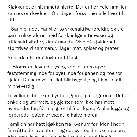
Kjøkkenet er hjemmets hjerte. Det er her hele familien 
samles om kvelden. Om dagen forsvinner alle hver til 
sitt. 
– Sånn blir det når vi er to yrkesaktive foreldre og tre 
barn i ulike aldrer med forskjellige interesser og 
fritidsaktiviteter, sier Amanda. Men på kjøkkenet 
stortrives vi sammen, vi lager mat, spiser og prater. 
Amanda elsker å invitere til fest.
— Blomster, levende lys og servietter skaper 
feststemning, noe for øyet, noe for ganen og noe for 
sjelen. Du bare vet at det blir hyggelig og i beste fall 
minneverdig.
Til velkomstdrinken byr hun gjerne på fingermat. Det er 
enkelt og uformelt, og gjester som ikke har møtt 
hverandre før, får mulighet til å bli kjent. Å planlegge og 
forberede festen er egentlig halve moroa.
Familien har hatt kjøkken fra Kvänum før. Men i noen 
år måtte de leve uten – og det syntes de ikke noe om. 
Aldri mer, lovet de seg selv. Da det var på tide å 