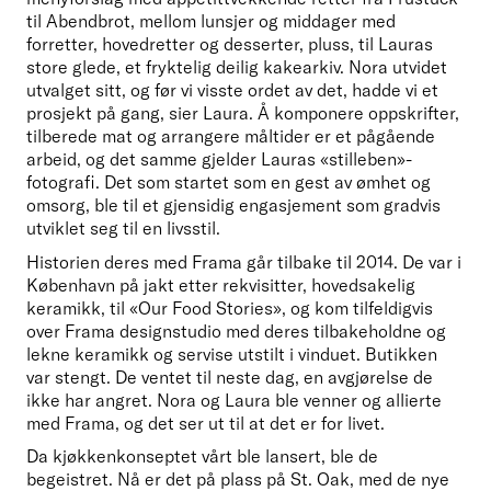
til Abendbrot, mellom lunsjer og middager med 
forretter, hovedretter og desserter, pluss, til Lauras 
store glede, et fryktelig deilig kakearkiv. Nora utvidet 
utvalget sitt, og før vi visste ordet av det, hadde vi et 
prosjekt på gang, sier Laura. Å komponere oppskrifter, 
tilberede mat og arrangere måltider er et pågående 
arbeid, og det samme gjelder Lauras «stilleben»-
fotografi. Det som startet som en gest av ømhet og 
omsorg, ble til et gjensidig engasjement som gradvis 
utviklet seg til en livsstil. 
Historien deres med Frama går tilbake til 2014. De var i 
København på jakt etter rekvisitter, hovedsakelig 
keramikk, til «Our Food Stories», og kom tilfeldigvis 
over Frama designstudio med deres tilbakeholdne og 
lekne keramikk og servise utstilt i vinduet. Butikken 
var stengt. De ventet til neste dag, en avgjørelse de 
ikke har angret. Nora og Laura ble venner og allierte 
med Frama, og det ser ut til at det er for livet. 
Da kjøkkenkonseptet vårt ble lansert, ble de 
begeistret. Nå er det på plass på St. Oak, med de nye 