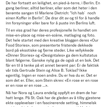
De har fortsatt en leilighet, en pied-à-terre, i Berlin. En 
gang berliner, alltid berliner, eller som det heter i den 
berømte sangen til Marlene Dietrich: "Ich hab´ noch 
einen Koffer in Berlin". De drar dit av og til for å handle 
inn forsyninger eller bare for å puste inn Berlins luft.
Til en viss grad har deres profesjonelle liv handlet om 
mise-en-place og mise-en-scène, matlaging og foto. 
Det hele startet med den kreative bloggen deres «Our 
Food Stories», som presenterte fristende dekkede 
bord på eksotiske og fjerne steder. Like vellykkede 
«Dinner Stories» og «Designtales» ga dem kultstatus 
blant følgerne. Ganske nylig ga de også ut en bok. Det 
får en til å tenke på et annet berømt par: Er de faktisk 
vår tids Gertrude Stein og Alice B. Toklas? Ikke 
egentlig. Ingen er noen andre. Du er hva du er. Det er 
som det er. Eller, som Stein skrev: «En rose er en rose 
er en rose er en rose ...».
Nå har Nora og Laura endelig oppfylt en drøm de har 
hatt lenge. På St. Oak har de gleden av å tilby gjestene 
ekte opplevelser i en fascinerende setting, himmelsk 