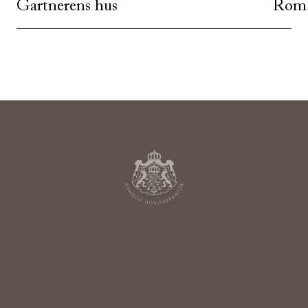
Gartnerens hus
Rom 