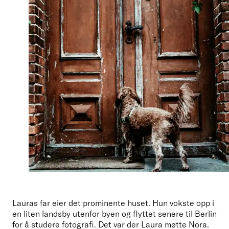
Lauras far eier det prominente huset. Hun vokste opp i 
en liten landsby utenfor byen og flyttet senere til Berlin 
for å studere fotografi. Det var der Laura møtte Nora. 