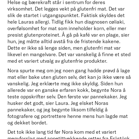
Helse og bærekraft står i sentrum for deres 
virksomhet. Det legges vekt på glutenfri mat. Det var 
slik de startet i utgangspunktet. Faktisk skyldes det 
hele Lauras allergi. Tidlig fikk hun diagnosen cøliaki, 
overfølsomhet for mat som inneholder korn, eller mer 
presist glutenproteinet. Å gå på kafé var en plage, sier 
hun, jeg måtte alltid avstå fra de fristende kakene. 
Dette er ikke så lenge siden, men glutenfri mat var 
likevel en mangelvare. Det var vanskelig å finne et sted 
med et variert utvalg av glutenfrie produkter. 
Nora spurte meg om jeg noen gang hadde prøvd å lage 
mat eller bake uten gluten selv, det kan jo ikke være så 
vanskelig. Jeg erklærte meg ikke skyldig. Siden hun 
allerede var en ganske erfaren kokk, begynte Nora å 
teste oppskrifter selv. Den første var pannekaker. Jeg 
husker det godt, sier Laura. Jeg elsket Noras 
pannekaker, og jeg begynte liksom tilfeldig å 
fotografere og portrettere henne mens hun lagde mat 
og dekket bordet. 
Det tok ikke lang tid før Nora kom med et variert 
menyforslag med appetittvekkende retter fra Früstück 