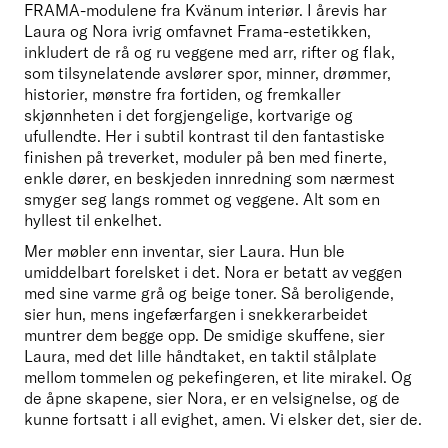
FRAMA-modulene fra Kvänum interiør. I årevis har 
Laura og Nora ivrig omfavnet Frama-estetikken, 
inkludert de rå og ru veggene med arr, rifter og flak, 
som tilsynelatende avslører spor, minner, drømmer, 
historier, mønstre fra fortiden, og fremkaller 
skjønnheten i det forgjengelige, kortvarige og 
ufullendte. Her i subtil kontrast til den fantastiske 
finishen på treverket, moduler på ben med finerte, 
enkle dører, en beskjeden innredning som nærmest 
smyger seg langs rommet og veggene. Alt som en 
hyllest til enkelhet. 
Mer møbler enn inventar, sier Laura. Hun ble 
umiddelbart forelsket i det. Nora er betatt av veggen 
med sine varme grå og beige toner. Så beroligende, 
sier hun, mens ingefærfargen i snekkerarbeidet 
muntrer dem begge opp. De smidige skuffene, sier 
Laura, med det lille håndtaket, en taktil stålplate 
mellom tommelen og pekefingeren, et lite mirakel. Og 
de åpne skapene, sier Nora, er en velsignelse, og de 
kunne fortsatt i all evighet, amen. Vi elsker det, sier de. 