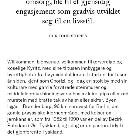
omsorg, ble til et gjensidig
engasjement som gradvis utviklet
seg til en livsstil.
OUR FOOD STORIES
Willkommen, bienvenue, velkommen til ærverdige og 
koselige Kyritz, med sine ti tusen innbyggere og 
byrettigheter fra høymiddelalderen. I starten, for tusen 
år siden, kjent som Chorizi, og i dag en stolt by med sin 
kulturarv med gamle forvitrede steinmurer og 
middelalderske bindingsverkshus av leire, gips eller rød 
murstein med bratte tak av halm eller skifer. Byen 
ligger i Brandenburg, 96 km nordvest for Berlin, det 
gamle prøyssiske kjerneområdet med keiser og 
jernkansler, som fra 1952 til 1990 var en del av Bezirk 
Potsdam i Øst-Tyskland, og i dag er en pastoral idyll i 
det gjenforente Tyskland. 