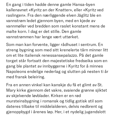
En gang i tiden hadde denne gamle Hansa-byen 
kallenavnet «Kyritz an der Knatter», eller «Kyritz ved 
raslingen». Fra den nærliggende elven Jäglitz ble en 
vannstrøm ledet gjennom byen, med en kjede av 
vannmøller ved bredden som raslet konstant mens de 
malte korn. I dag er det stille. Den gamle 
vannstrømmen har lenge vært uttørket. 
Som man kan forvente, ligger rådhuset i sentrum. En 
streng bygning som med sitt krenelerte tårn minner litt 
om et lite italiensk renessansepalazzo. På det gamle 
torget står fortsatt den majestetiske fredseika som en 
gang ble plantet av innbyggerne i Kyritz for å minnes 
Napoleons endelige nederlag og slutten på nesten ti år 
med fransk beleiring. 
Fra en annen vinkel kan kanskje du få et glimt av St. 
Mary kirke gjennom det vakre, svaiende grønne sjiktet 
av skjelvende løvblader. Kirken er en rød 
mursteinsbygning i romansk og tidlig gotisk stil som 
dateres tilbake til middelalderen, delvis nedbrent og 
gjenoppbygd i årenes løp. Her, i et nydelig jugendslott 