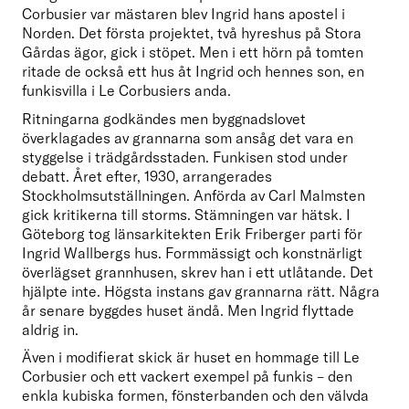
Corbusier var mästaren blev Ingrid hans apostel i 
Norden. Det första projektet, två hyreshus på Stora 
Gårdas ägor, gick i stöpet. Men i ett hörn på tomten 
ritade de också ett hus åt Ingrid och hennes son, en 
funkisvilla i Le Corbusiers anda.
Ritningarna godkändes men byggnadslovet 
överklagades av grannarna som ansåg det vara en 
styggelse i trädgårdsstaden. Funkisen stod under 
debatt. Året efter, 1930, arrangerades 
Stockholmsutställningen. Anförda av Carl Malmsten 
gick kritikerna till storms. Stämningen var hätsk. I 
Göteborg tog länsarkitekten Erik Friberger parti för 
Ingrid Wallbergs hus. Formmässigt och konstnärligt 
överlägset grannhusen, skrev han i ett utlåtande. Det 
hjälpte inte. Högsta instans gav grannarna rätt. Några 
år senare byggdes huset ändå. Men Ingrid flyttade 
aldrig in.
Även i modifierat skick är huset en hommage till Le 
Corbusier och ett vackert exempel på funkis – den 
enkla kubiska formen, fönsterbanden och den välvda 