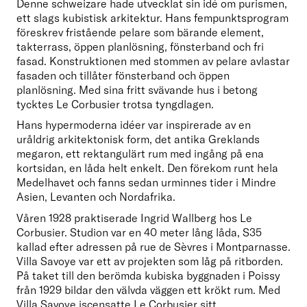
Denne schweizare hade utvecklat sin idé om purismen, 
ett slags kubistisk arkitektur. Hans fempunktsprogram 
föreskrev fristående pelare som bärande element, 
takterrass, öppen planlösning, fönsterband och fri 
fasad. Konstruktionen med stommen av pelare avlastar 
fasaden och tillåter fönsterband och öppen 
planlösning. Med sina fritt svävande hus i betong 
tycktes Le Corbusier trotsa tyngdlagen.
Hans hypermoderna idéer var inspirerade av en 
uråldrig arkitektonisk form, det antika Greklands 
megaron, ett rektangulärt rum med ingång på ena 
kortsidan, en låda helt enkelt. Den förekom runt hela 
Medelhavet och fanns sedan urminnes tider i Mindre 
Asien, Levanten och Nordafrika.
Våren 1928 praktiserade Ingrid Wallberg hos Le 
Corbusier. Studion var en 40 meter lång låda, S35 
kallad efter adressen på rue de Sèvres i Montparnasse. 
Villa Savoye var ett av projekten som låg på ritborden. 
På taket till den berömda kubiska byggnaden i Poissy 
från 1929 bildar den välvda väggen ett krökt rum. Med 
Villa Savoye iscensatte Le Corbusier sitt 