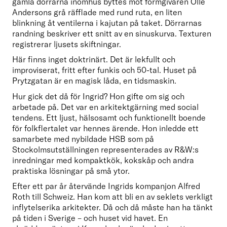
gamla dörrarna inomhus byttes mot formgivaren Olle 
Andersons grå räfflade med rund ruta, en liten 
blinkning åt ventilerna i kajutan på taket. Dörrarnas 
randning beskriver ett snitt av en sinuskurva. Texturen 
registrerar ljusets skiftningar.
Här finns inget doktrinärt. Det är lekfullt och 
improviserat, fritt efter funkis och 50-tal. Huset på 
Prytzgatan är en magisk låda, en tidsmaskin.
Hur gick det då för Ingrid? Hon gifte om sig och 
arbetade på. Det var en arkitektgärning med social 
tendens. Ett ljust, hälsosamt och funktionellt boende 
för folkflertalet var hennes ärende. Hon inledde ett 
samarbete med nybildade HSB som på 
Stockolmsutställningen representerades av R&W:s 
inredningar med kompaktkök, kokskåp och andra 
praktiska lösningar på små ytor.
Efter ett par år återvände Ingrids kompanjon Alfred 
Roth till Schweiz. Han kom att bli en av seklets verkligt 
inflytelserika arkitekter. Då och då måste han ha tänkt 
på tiden i Sverige – och huset vid havet. En 