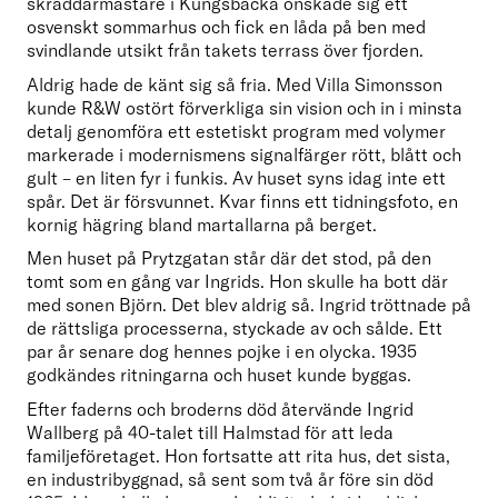
skräddarmästare i Kungsbacka önskade sig ett 
osvenskt sommarhus och fick en låda på ben med 
svindlande utsikt från takets terrass över fjorden.
Aldrig hade de känt sig så fria. Med Villa Simonsson 
kunde R&W ostört förverkliga sin vision och in i minsta 
detalj genomföra ett estetiskt program med volymer 
markerade i modernismens signalfärger rött, blått och 
gult – en liten fyr i funkis. Av huset syns idag inte ett 
spår. Det är försvunnet. Kvar finns ett tidningsfoto, en 
kornig hägring bland martallarna på berget.
Men huset på Prytzgatan står där det stod, på den 
tomt som en gång var Ingrids. Hon skulle ha bott där 
med sonen Björn. Det blev aldrig så. Ingrid tröttnade på 
de rättsliga processerna, styckade av och sålde. Ett 
par år senare dog hennes pojke i en olycka. 1935 
godkändes ritningarna och huset kunde byggas.
Efter faderns och broderns död återvände Ingrid 
Wallberg på 40-talet till Halmstad för att leda 
familjeföretaget. Hon fortsatte att rita hus, det sista, 
en industribyggnad, så sent som två år före sin död 