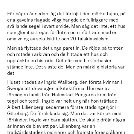
För några år sedan låg det förtöjt i den mörka tujan, på 
ena gavelns flagade vägg hängde en fullriggare med 
svällande segel i svart smide. Man såg det inte, ett hus 
som glömt sitt eget förflutna och införlivats med en 
omgivning av sekelskifte och 20-talsklassicism.
Men så flyttade det unga paret in. De röjde på tomten 
och rotade i arkiven och de hittade ett hus och 
upptäckte en historia. Det där med Le Corbusier 
stämde inte. Det visste de. Men en märklig historia var 
det.
Huset ritades av Ingrid Wallberg, den första kvinnan i 
Sverige att driva egen arkitektfirma. Hon var av 
förmögen familj från Halmstad. Pengarna kom från 
tegel och textil. Ingrid var helt ung när hon träffade 
Albert Lilienberg, sedermera förste stadsingenjör i 
Göteborg. De förälskade sig. Men det var kärlek med 
förhinder. Ingrid var bara sjutton. De skulle dröja några 
år innan de blev ett par. Lilienberg var en 
trädgårdsstadens pionjärer och främsta förespråkare i 