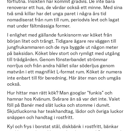
förflutna. Insikten har kommit gradvis. De inte bara 
renoverar ett hus, de vårdar också ett minne. Med sina 
två små killar har det unga paret i några års tid 
nomadiserat från rum till rum, periodvis levt och lagat 
mat under fältmässiga former.
I enlighet med gällande funkisnorm var köket från 
början litet och trångt. Tidigare ägare rev väggen till 
jungfrukammaren och de nya byggde ut någon meter 
på baksidan. Köket blev stort och rymligt med utgång 
till trädgården. Genom fönsterbandet strömmar 
norrljus och från andra hållet silar söderljus genom 
matvrån i ett magnifikt L-format rum. Köket är numera 
inte enbart till för beredning. Här äter man och umgås 
också.
Hur hittar man rätt kök? Man googlar ”funkis” och 
hamnar hos Kvänum. Svårare än så var det inte. Valet 
föll på Banér med slät lucka och stomme i dunvit. 
Skjutluckorna har teakhandtag, lådor och övriga luckor 
snäppen och handtag i rostfritt.
Kyl och frys i borstat stål, diskbänk i rostfritt, bänkar 