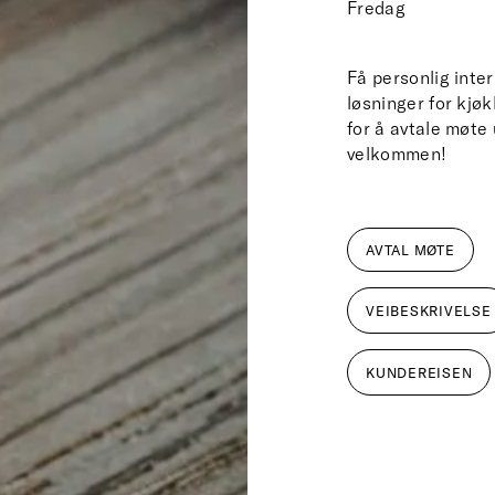
Fredag
Få personlig inte
løsninger for kjø
for å avtale møte
velkommen!
AVTAL MØTE
VEIBESKRIVELSE
KUNDEREISEN