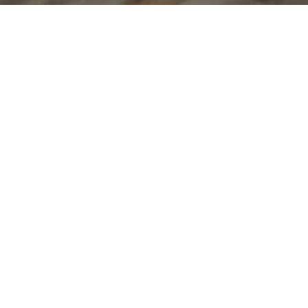
Kvänum Tønsberg
Velkommen til vårt showroom i Storgaten 41. Vi byr
mens du kan la deg inspirere av herlige miljøer i kl
ca 100 kvm. Her finner du et representativt utvalg
Classic, Modern Classic og Contemporary. Vi hjelp
spesielt tilpasset dine ønsker og behov – fra kjøkk
bad, bibliotek osv.
For å kunne tilby trygghet og profesjonalitet har v
utvalgte håndverkere, som sikrer at sluttresultatet 
Utstillingen fornyes kontinuerlig. Ta gjerne kontak
med våre erfarne interiørdesignere. Hvis du ikke ha
høres vi digitalt.