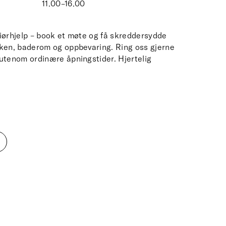
11.00–16.00
riørhjelp – book et møte og få skreddersydde
kken, baderom og oppbevaring. Ring oss gjerne
 utenom ordinære åpningstider. Hjertelig