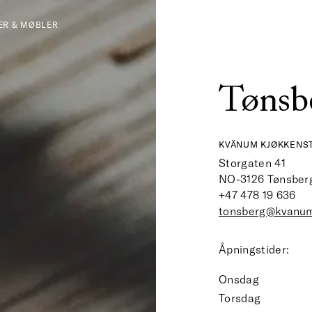
ER & MØBLER
Tønsb
KVÄNUM KJØKKENST
Storgaten 41
NO-3126
Tønsber
+47 478 19 636
tonsberg@kvanu
Åpningstider:
Onsdag
Torsdag