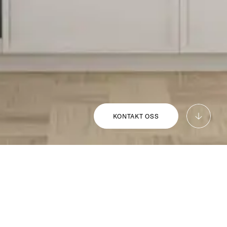
KONTAKT OSS
v Stureplan ligger tre lyse, godt planlagte og 
egen farge Ax og benkeplater i naturstein samt bad 