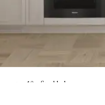
oragatan 10 - Stockholm
den vakre Floragatan et steinkast fra Humlegården i nærheten a
alrenoverte leiligheter.  Kjøkken i modellen Ramel malt i vår 
og garderobe. 