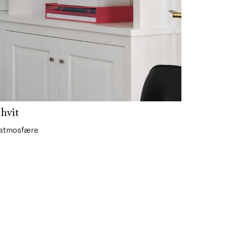
hvit
 atmosfære