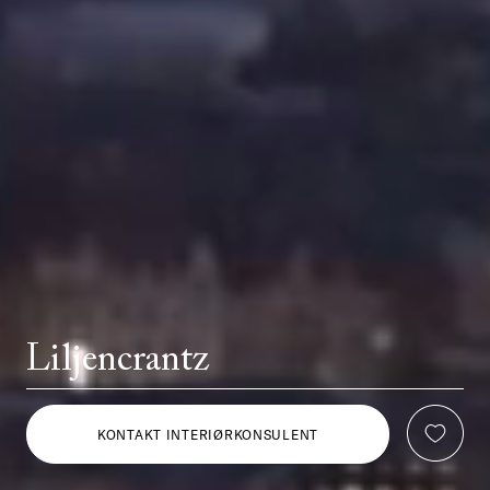
Liljencrantz
KONTAKT INTERIØRKONSULENT