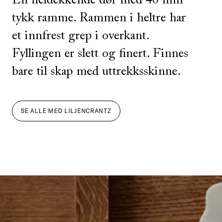
En heldekkende dør med 40 mm
tykk ramme. Rammen i heltre har
et innfrest grep i overkant.
Fyllingen er slett og finert. Finnes
bare til skap med uttrekksskinne.
SE ALLE
MED
LILJENCRANTZ