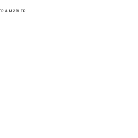
ER & MØBLER