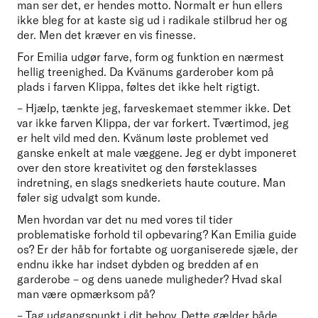
man ser det, er hendes motto. Normalt er hun ellers 
ikke bleg for at kaste sig ud i radikale stilbrud her og 
der. Men det kræver en vis finesse.   
For Emilia udgør farve, form og funktion en nærmest 
hellig treenighed. Da Kvänums garderober kom på 
plads i farven Klippa, føltes det ikke helt rigtigt.
– Hjælp, tænkte jeg, farveskemaet stemmer ikke. Det 
var ikke farven Klippa, der var forkert. Tværtimod, jeg 
er helt vild med den. Kvänum løste problemet ved 
ganske enkelt at male væggene. Jeg er dybt imponeret 
over den store kreativitet og den førsteklasses 
indretning, en slags snedkeriets haute couture. Man 
føler sig udvalgt som kunde.
Men hvordan var det nu med vores til tider 
problematiske forhold til opbevaring? Kan Emilia guide 
os? Er der håb for fortabte og uorganiserede sjæle, der 
endnu ikke har indset dybden og bredden af en 
garderobe – og dens uanede muligheder? Hvad skal 
man være opmærksom på?
– Tag udgangspunkt i dit behov. Dette gælder både 