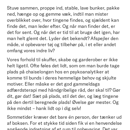
Stuve sammen, proppe ind, stable, lave bunker, pakke 
ned, hænge op og gemme væk, indtil man mister 
overblikket over, hvor tingene findes, og sjældent kan 
finde det, man leder efter. Og når man finder det, er 
det for sent. Og når det er tid til at bruge det igen, har 
man helt glemt det. Lyder det bekendt? Afspejler den 
måde, vi opbevarer tøj og tilbehør på, i et eller andet 
omfang vores indre liv?
Vores forhold til skuffer, skabe og garderober er ikke 
helt ligetil. Ofte føles det lidt, som om man burde tage 
plads på chaiselongen hos en psykoanalytiker at 
komme til bunds i deres hemmelige behov og skjulte 
motiver. Eller måske er det god gammeldags 
adfærdsterapi med håndgribelige råd, der skal til? Gør 
dit, gør dat! Sæt på plads, stil det der, og læg tingene 
på den dertil beregnede plads! Øvelse gør mester. Og 
ikke mindst – hank lidt op i dig selv! 
Sommetider kræver det bare én person, der tænker ud 
af boksen. For et stykke tid siden fik vi en henvendelse 
angående indretning af et rum til opbevaring. Det var 