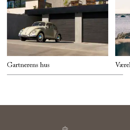
Gartnerens hus
Være