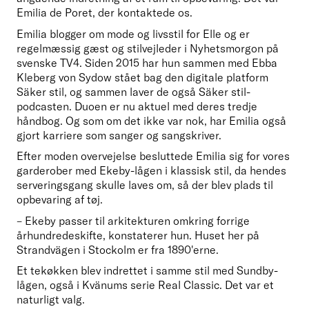
Emilia de Poret, der kontaktede os. 
Emilia blogger om mode og livsstil for Elle og er 
regelmæssig gæst og stilvejleder i Nyhetsmorgon på 
svenske TV4. Siden 2015 har hun sammen med Ebba 
Kleberg von Sydow stået bag den digitale platform 
Säker stil, og sammen laver de også Säker stil-
podcasten. Duoen er nu aktuel med deres tredje 
håndbog. Og som om det ikke var nok, har Emilia også 
gjort karriere som sanger og sangskriver.
Efter moden overvejelse besluttede Emilia sig for vores 
garderober med Ekeby-lågen i klassisk stil, da hendes 
serveringsgang skulle laves om, så der blev plads til 
opbevaring af tøj.
– Ekeby passer til arkitekturen omkring forrige 
århundredeskifte, konstaterer hun. Huset her på 
Strandvägen i Stockolm er fra 1890'erne.
Et tekøkken blev indrettet i samme stil med Sundby-
lågen, også i Kvänums serie Real Classic. Det var et 
naturligt valg.