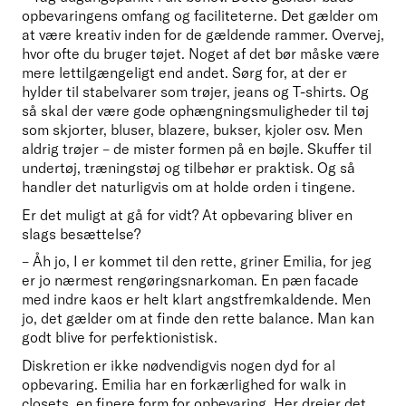
opbevaringens omfang og faciliteterne. Det gælder om 
at være kreativ inden for de gældende rammer. Overvej, 
hvor ofte du bruger tøjet. Noget af det bør måske være 
mere lettilgængeligt end andet. Sørg for, at der er 
hylder til stabelvarer som trøjer, jeans og T-shirts. Og 
så skal der være gode ophængningsmuligheder til tøj 
som skjorter, bluser, blazere, bukser, kjoler osv. Men 
aldrig trøjer – de mister formen på en bøjle. Skuffer til 
undertøj, træningstøj og tilbehør er praktisk. Og så 
handler det naturligvis om at holde orden i tingene. 
Er det muligt at gå for vidt? At opbevaring bliver en 
slags besættelse? 
– Åh jo, I er kommet til den rette, griner Emilia, for jeg 
er jo nærmest rengøringsnarkoman. En pæn facade 
med indre kaos er helt klart angstfremkaldende. Men 
jo, det gælder om at finde den rette balance. Man kan 
godt blive for perfektionistisk. 
Diskretion er ikke nødvendigvis nogen dyd for al 
opbevaring. Emilia har en forkærlighed for walk in 
closets, en finere form for opbevaring. Her drejer det 